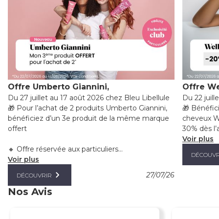
Offre Umberto Giannini,
Offre We
Du 27 juillet au 17 août 2026 chez Bleu Libellule
Du 22 juill
🎁 Pour l’achat de 2 produits Umberto Giannini,
🎁 Bénéfic
bénéficiez d’un 3e produit de la même marque
cheveux We
offert
30% dès l’a
Voir plus
🔸 Offre réservée aux particuliers...
DÉCOUVR
Voir plus
27/07/26
DÉCOUVRIR
Nos Avis