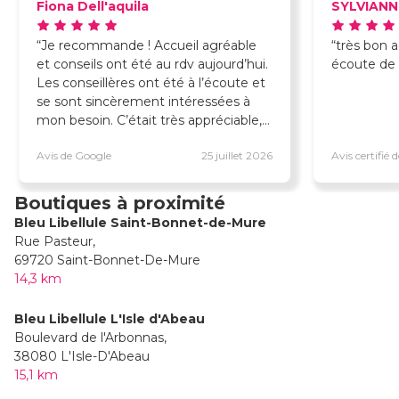
Fiona Dell'aquila
SYLVIANN
Je recommande ! Accueil agréable
très bon accueil v
et conseils ont été au rdv aujourd’hui.
écoute de 
Les conseillères ont été à l’écoute et
se sont sincèrement intéressées à
mon besoin. C’était très appréciable,
merci encore !!
Avis de Google
25 juillet 2026
Avis certifié
Boutiques à proximité
Bleu Libellule Saint-Bonnet-de-Mure
Rue Pasteur,
69720 Saint-Bonnet-De-Mure
14,3 km
Bleu Libellule L'Isle d'Abeau
Boulevard de l'Arbonnas,
38080 L'Isle-D'Abeau
15,1 km