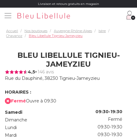
Livraison et retours gratuits en magasin
Accueil
Nos boutiques
Auvergne-Rhône-Alpes
Isère
Chavanoz
Bleu Libellule Tignieu-Jameyzieu
BLEU LIBELLULE TIGNIEU-
JAMEYZIEU
4,5
146 avis
Rue du Dauphiné,
38230 Tignieu-Jameyzieu
HORAIRES :
Fermé
Ouvre à 09:30
09:30-19:30
Samedi
Fermé
Dimanche
09:30-19:30
Lundi
09:30-19:30
Mardi