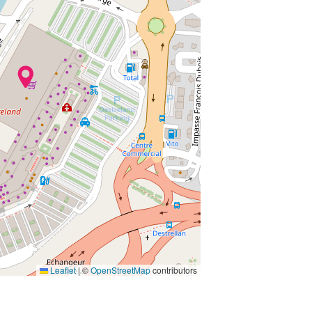
Leaflet
|
©
OpenStreetMap
contributors