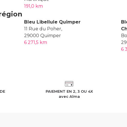
191,0 km
région
Bleu Libellule Quimper
Bl
11 Rue du Poher,
C
29000 Quimper
Bo
6 271,5 km
29
6 
IDE
PAIEMENT EN 2, 3 OU 4X
h
avec Alma