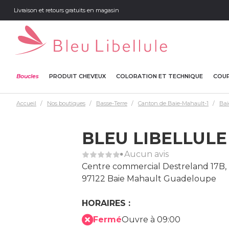
Livraison et retours gratuits en magasin
Boucles
PRODUIT CHEVEUX
COLORATION ET TECHNIQUE
COUP
Accueil
Nos boutiques
Basse-Terre
Canton de Baie-Mahault-1
Bai
BLEU LIBELLUL
Aucun avis
Centre commercial Destreland 17B,
97122 Baie Mahault Guadeloupe
HORAIRES :
Fermé
Ouvre à 09:00