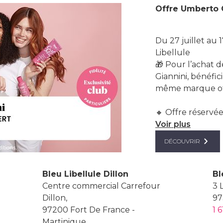
Offre Umberto G
Du 27 juillet au
Libellule
🎁 Pour l’achat 
Giannini, bénéfic
même marque of
🔸 Offre réservée 
Voir plus
DÉCOUVRIR
Bleu Libellule Dillon
Bl
Centre commercial Carrefour
3 
Dillon,
97
97200 Fort De France -
1 
Martinique