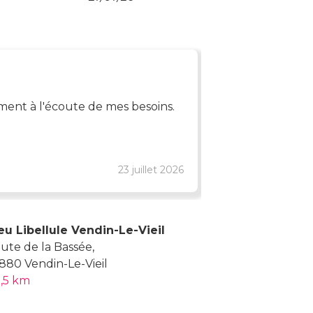
Prudence AL
aiment à l'écoute de mes besoins.
Vendeuses sy
23 juillet 2026
Avis de Google
eu Libellule Vendin-Le-Vieil
ute de la Bassée,
880 Vendin-Le-Vieil
,5 km