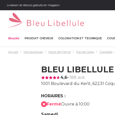
Livraison et retours gratuits en magasin
Boucles
PRODUIT CHEVEUX
COLORATION ET TECHNIQUE
COUP
Accueil
Nos boutiques
Hauts-de-France
Pas-de-Calais
Coquelles
BLEU LIBELLUL
4,6
188 avis
1001 Boulevard du Kent,
62231 Coqu
HORAIRES :
Fermé
Ouvre à 10:00
Samedi