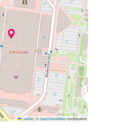
Leaflet
|
©
OpenStreetMap
contributors