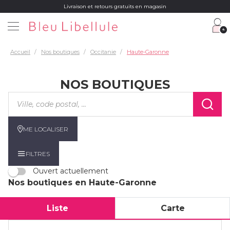
Livraison et retours gratuits en magasin
Accueil
Nos boutiques
Occitanie
Haute-Garonne
NOS BOUTIQUES
Veuillez
renseigner
une
adresse
ME LOCALISER
FILTRES
Ouvert actuellement
Nos boutiques en Haute-Garonne
Liste
Carte