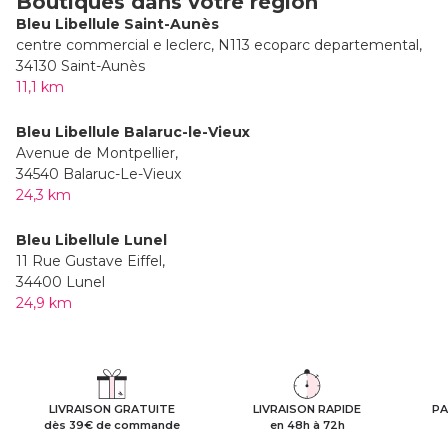
Boutiques dans votre région
Bleu Libellule Saint-Aunès
centre commercial e leclerc, N113 ecoparc departemental,
34130 Saint-Aunès
11,1 km
Bleu Libellule Balaruc-le-Vieux
Avenue de Montpellier,
34540 Balaruc-Le-Vieux
24,3 km
Bleu Libellule Lunel
11 Rue Gustave Eiffel,
34400 Lunel
24,9 km
LIVRAISON GRATUITE
LIVRAISON RAPIDE
PA
dès 39€ de commande
en 48h à 72h