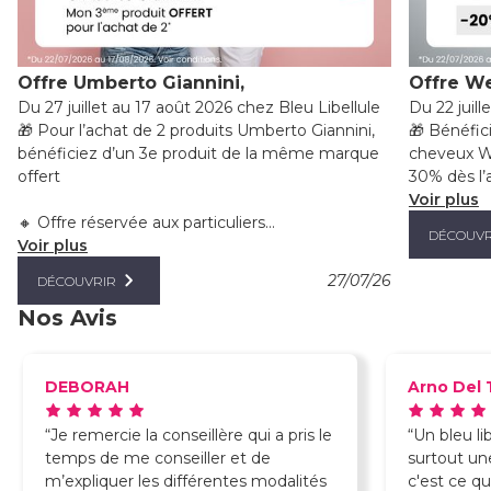
Offre Umberto Giannini,
Offre We
Du 27 juillet au 17 août 2026 chez Bleu Libellule
Du 22 juill
🎁 Pour l’achat de 2 produits Umberto Giannini,
🎁 Bénéfic
bénéficiez d’un 3e produit de la même marque
cheveux We
offert
30% dès l’a
Voir plus
🔸 Offre réservée aux particuliers...
DÉCOUVR
Voir plus
27/07/26
DÉCOUVRIR
Nos Avis
DEBORAH
Arno Del 
Je remercie la conseillère qui a pris le
Un bleu li
temps de me conseiller et de
surtout un
m’expliquer les différentes modalités
c'est ce q