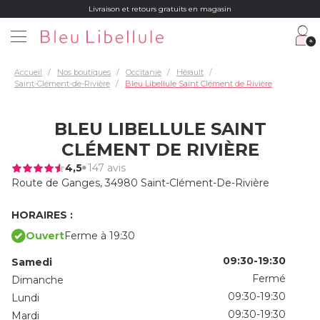
Livraison et retours gratuits en magasin
Accueil
Nos boutiques
Occitanie
Hérault
Saint-Clément-de-Rivière
Bleu Libellule Saint Clément de Rivière
BLEU LIBELLULE SAINT
CLÉMENT DE RIVIÈRE
4,5
147 avis
Route de Ganges,
34980 Saint-Clément-De-Rivière
HORAIRES :
Ouvert
Ferme à 19:30
09:30-19:30
Samedi
Fermé
Dimanche
09:30-19:30
Lundi
09:30-19:30
Mardi