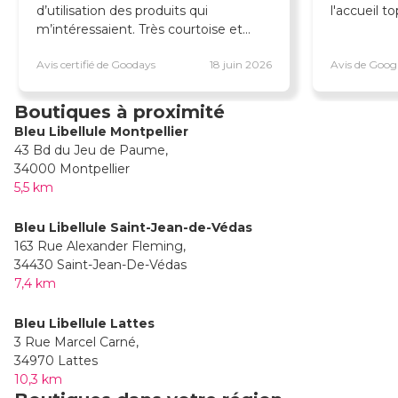
d’utilisation des produits qui
l'accueil t
m’intéressaient. Très courtoise et
professionnelle. Mes filles et moi on
Avis certifié de Goodays
18 juin 2026
Avis de Goog
est fan de ce magasin 🤩
Boutiques à proximité
Bleu Libellule Montpellier
43 Bd du Jeu de Paume,
34000 Montpellier
5,5 km
Bleu Libellule Saint-Jean-de-Védas
163 Rue Alexander Fleming,
34430 Saint-Jean-De-Védas
7,4 km
Bleu Libellule Lattes
3 Rue Marcel Carné,
34970 Lattes
10,3 km