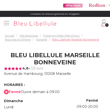
Livraison et retours gratuits en magasin
Accueil
Nos boutiques
Provence-Alpes-Côte d'Azur
Bouches-du-Rhône
Marseille
Bleu Libellule Marseille Bonneveine
BLEU LIBELLULE MARSEILLE
BONNEVEINE
4,6
125 avis
Avenue de Hambourg,
13008 Marseille
HORAIRES :
Fermé
Ouvre demain à 09:00
Fermé
Dimanche
09:00-20:00
Lundi