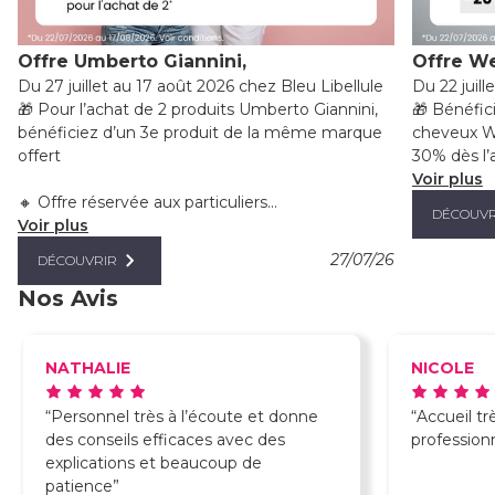
Offre Umberto Giannini,
Offre We
Du 27 juillet au 17 août 2026 chez Bleu Libellule
Du 22 juill
🎁 Pour l’achat de 2 produits Umberto Giannini,
🎁 Bénéfic
bénéficiez d’un 3e produit de la même marque
cheveux We
offert
30% dès l’a
Voir plus
🔸 Offre réservée aux particuliers...
DÉCOUVR
Voir plus
27/07/26
DÉCOUVRIR
Nos Avis
NATHALIE
NICOLE
Personnel très à l’écoute et donne
Accueil t
des conseils efficaces avec des
profession
explications et beaucoup de
patience