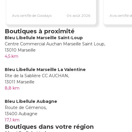
Avis certifié de Goodays
04 août 2026
Avis certifié
Boutiques à proximité
Bleu Libellule Marseille Saint-Loup
Centre Commercial Auchan Marseille Saint Loup,
13010 Marseille
4,5 km
Bleu Libellule Marseille La Valentine
Rte de la Sablière CC AUCHAN,
13011 Marseille
8,8 km
Bleu Libellule Aubagne
Route de Gémenos,
13400 Aubagne
17,1 km
Boutiques dans votre région