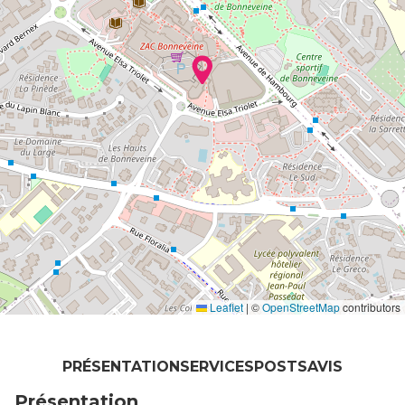
Leaflet
|
©
OpenStreetMap
contributors
PRÉSENTATION
SERVICES
POSTS
AVIS
Présentation