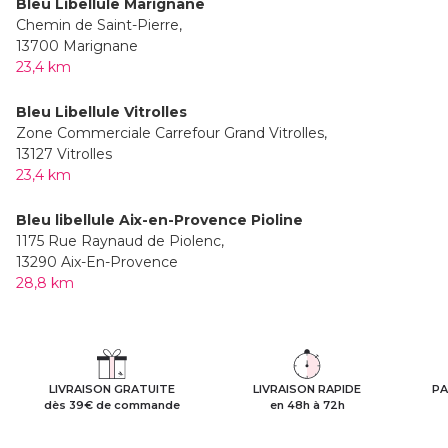
Bleu Libellule Marignane
Chemin de Saint-Pierre,
13700 Marignane
23,4 km
Bleu Libellule Vitrolles
Zone Commerciale Carrefour Grand Vitrolles,
13127 Vitrolles
23,4 km
Bleu libellule Aix-en-Provence Pioline
1175 Rue Raynaud de Piolenc,
13290 Aix-En-Provence
28,8 km
LIVRAISON GRATUITE
LIVRAISON RAPIDE
PA
dès 39€ de commande
en 48h à 72h