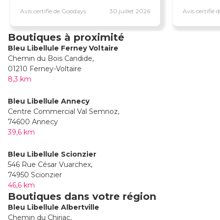
Avis certifié de Goodays
30 juillet 2026
Avis certifié
Boutiques à proximité
Bleu Libellule Ferney Voltaire
Chemin du Bois Candide,
01210 Ferney-Voltaire
8,3 km
Bleu Libellule Annecy
Centre Commercial Val Semnoz,
74600 Annecy
39,6 km
Bleu Libellule Scionzier
546 Rue César Vuarchex,
74950 Scionzier
46,6 km
Boutiques dans votre région
Bleu Libellule Albertville
Chemin du Chiriac,