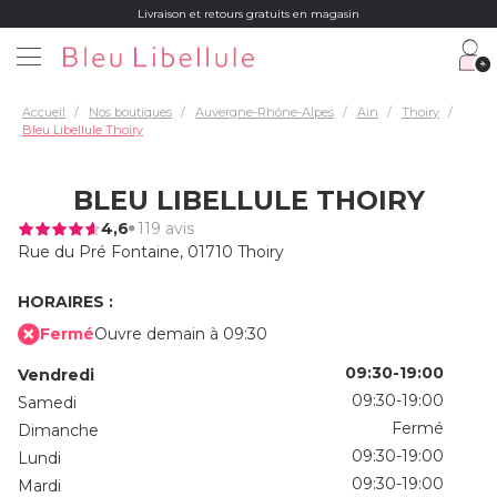
Livraison et retours gratuits en magasin
Accueil
Nos boutiques
Auvergne-Rhône-Alpes
Ain
Thoiry
Bleu Libellule Thoiry
BLEU LIBELLULE THOIRY
4,6
119 avis
Rue du Pré Fontaine,
01710 Thoiry
HORAIRES :
Fermé
Ouvre demain à 09:30
09:30-19:00
Vendredi
09:30-19:00
Samedi
Fermé
Dimanche
09:30-19:00
Lundi
09:30-19:00
Mardi