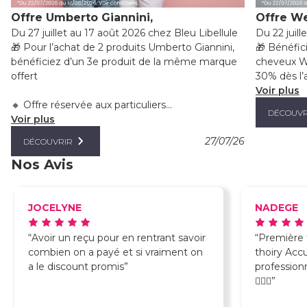
Offre Umberto Giannini,
Offre We
Du 27 juillet au 17 août 2026 chez Bleu Libellule
Du 22 juill
🎁 Pour l’achat de 2 produits Umberto Giannini,
🎁 Bénéfic
bénéficiez d’un 3e produit de la même marque
cheveux We
offert
30% dès l’a
Voir plus
🔸 Offre réservée aux particuliers...
DÉCOUVR
Voir plus
27/07/26
DÉCOUVRIR
Nos Avis
JOCELYNE
NADEGE
Avoir un reçu pour en rentrant savoir
Première f
combien on a payé et si vraiment on
thoiry Accueil sympathique et
a le discount promis
professionnel. Je reviendr
💇🏼‍♀️