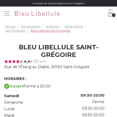
Livraison et retours gratuits en magasin
Accueil
Nos boutiques
Bretagne
Ille-et-Vilaine
Saint-Grégoire
Bleu Libellule Saint-Grégoire
BLEU LIBELLULE SAINT-
GRÉGOIRE
4,4
125 avis
Rue de l'Étang au Diable,
35760 Saint-Grégoire
HORAIRES :
Ouvert
Ferme à 20:00
09:30-20:00
Samedi
Fermé
Dimanche
09:30-20:00
Lundi
09:30-20:00
Mardi