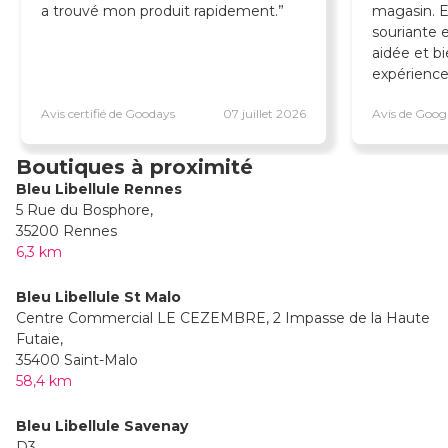
a trouvé mon produit rapidement.
magasin. El
souriante e
aidée et b
expérience
Avis certifié de Goodays
07 juillet 2026
Avis de Goog
Boutiques à proximité
Bleu Libellule Rennes
5 Rue du Bosphore,
35200 Rennes
6,3 km
Bleu Libellule St Malo
Centre Commercial LE CEZEMBRE, 2 Impasse de la Haute
Futaie,
35400 Saint-Malo
58,4 km
Bleu Libellule Savenay
D3,