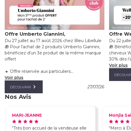
Offre Umberto Giannini,
Offre We
Du 27 juillet au 17 août 2026 chez Bleu Libellule
Du 22 juill
🎁 Pour l’achat de 2 produits Umberto Giannini,
🎁 Bénéfic
bénéficiez d’un 3e produit de la même marque
cheveux We
offert
30% dès l’a
Voir plus
🔸 Offre réservée aux particuliers...
DÉCOUVR
Voir plus
27/07/26
DÉCOUVRIR
Nos Avis
MARI-JEANNE
Monjia Sa
Très bon accueil de la vendeuse elle
Merci à Él