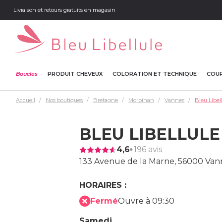
Livraison et retours gratuits en magasin
Boucles
PRODUIT CHEVEUX
COLORATION ET TECHNIQUE
COUP
Accueil
Nos boutiques
Bretagne
Morbihan
Vannes
Bleu Libel
BLEU LIBELLUL
4,6
196 avis
133 Avenue de la Marne,
56000 Van
HORAIRES :
Fermé
Ouvre à 09:30
Samedi