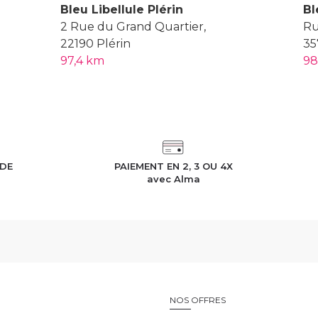
Bleu Libellule Plérin
Bl
2 Rue du Grand Quartier,
Ru
22190 Plérin
35
97,4 km
98
IDE
PAIEMENT EN 2, 3 OU 4X
h
avec Alma
E
NOS OFFRES