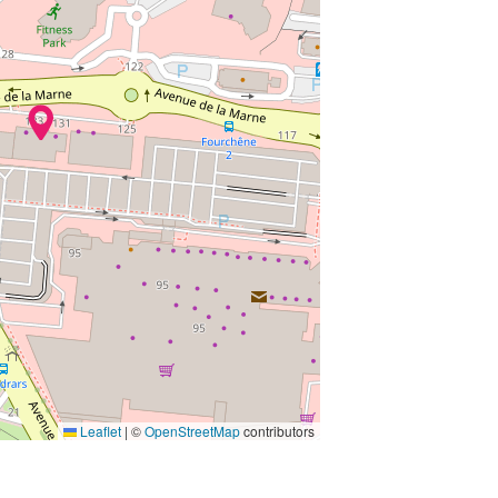
Leaflet
|
©
OpenStreetMap
contributors