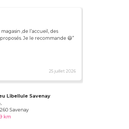
LYDIE
u magasin ,de l’accueil, des
Personnel aux 
s proposés. Je le recommande 😃
l'équipe
25 juillet 2026
Avis certifié de 
eu Libellule Savenay
,
260 Savenay
,9 km