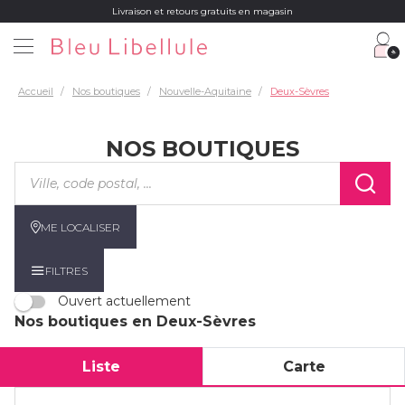
Livraison et retours gratuits en magasin
Accueil
Nos boutiques
Nouvelle-Aquitaine
Deux-Sèvres
NOS BOUTIQUES
Veuillez
renseigner
une
adresse
ME LOCALISER
FILTRES
Ouvert actuellement
Nos boutiques en Deux-Sèvres
Liste
Carte