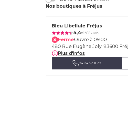
Nos boutiques à Fréjus
Bleu Libellule Fréjus
4,4
152 avis
Fermé
Ouvre à 09:00
480 Rue Eugène Joly, 83600 Fré
Plus d'infos
04 94 52 11 20