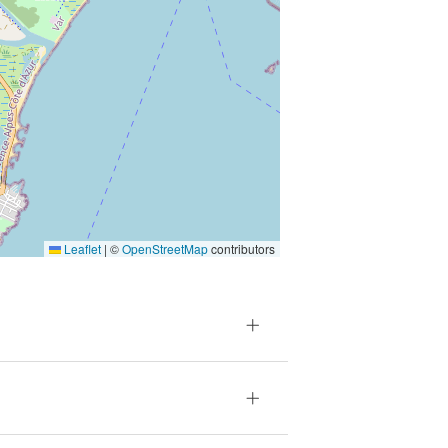
Leaflet
|
©
OpenStreetMap
contributors