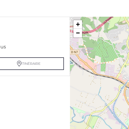
+
−
jus
ITINÉRAIRE