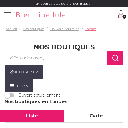
Livraison et retours gratuits en magasin
Accueil
Nos boutiques
Nouvelle-Aquitaine
Landes
NOS BOUTIQUES
Veuillez
renseigner
une
adresse
ME LOCALISER
FILTRES
Ouvert actuellement
Nos boutiques en Landes
Liste
Carte