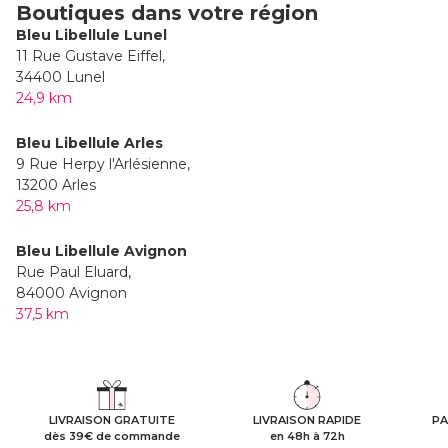
Boutiques dans votre région
Bleu Libellule Lunel
11 Rue Gustave Eiffel,
34400 Lunel
24,9 km
Bleu Libellule Arles
9 Rue Herpy l'Arlésienne,
13200 Arles
25,8 km
Bleu Libellule Avignon
Rue Paul Eluard,
84000 Avignon
37,5 km
LIVRAISON GRATUITE
LIVRAISON RAPIDE
PA
dès 39€ de commande
en 48h à 72h