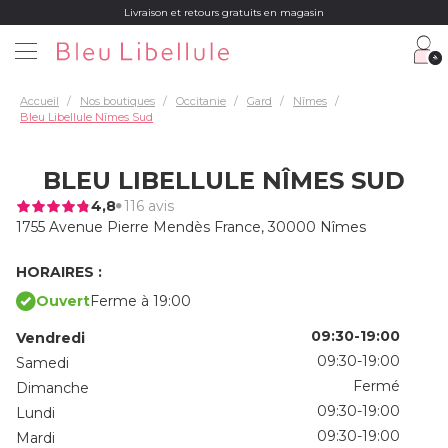
Livraison et retours gratuits en magasin
Accueil
Nos boutiques
Occitanie
Gard
Nîmes
Bleu Libellule Nîmes Sud
BLEU LIBELLULE NÎMES SUD
4,8
116 avis
1755 Avenue Pierre Mendès France,
30000 Nîmes
HORAIRES :
Ouvert
Ferme à 19:00
09:30-19:00
Vendredi
09:30-19:00
Samedi
Fermé
Dimanche
09:30-19:00
Lundi
09:30-19:00
Mardi