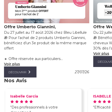
Offre Umberto Giannini,
Offre We
Du 27 juillet au 17 août 2026 chez Bleu Libellule
Du 22 juill
🎁 Pour l’achat de 2 produits Umberto Giannini,
🎁 Bénéfic
bénéficiez d’un 3e produit de la même marque
cheveux We
offert
30% dès l’a
Voir plus
🔸 Offre réservée aux particuliers...
DÉCOUVR
Voir plus
27/07/26
DÉCOUVRIR
Nos Avis
Isabelle Garcia
ISABELLE
Des professionnels à votre
Efficacité