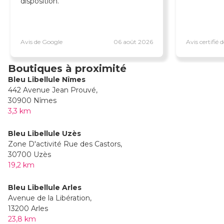
disposition.
Avis de Google
06 août 2026
Avis certifié
Boutiques à proximité
Bleu Libellule Nîmes
442 Avenue Jean Prouvé,
30900 Nîmes
3,3 km
Bleu Libellule Uzès
Zone D'activité Rue des Castors,
30700 Uzès
19,2 km
Bleu Libellule Arles
Avenue de la Libération,
13200 Arles
23,8 km