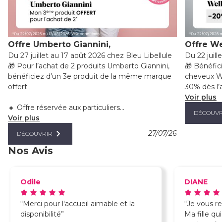
Offre Umberto Giannini,
Offre We
Du 27 juillet au 17 août 2026 chez Bleu Libellule
Du 22 juill
🎁 Pour l’achat de 2 produits Umberto Giannini,
🎁 Bénéfic
bénéficiez d’un 3e produit de la même marque
cheveux We
offert
30% dès l’a
Voir plus
🔸 Offre réservée aux particuliers...
DÉCOUVR
Voir plus
27/07/26
DÉCOUVRIR
Nos Avis
Odile
DIANE
Merci pour l'accueil aimable et la
Je vous re
disponibilité
Ma fille qu