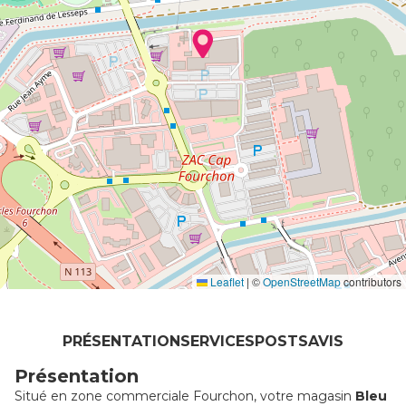
Leaflet
|
©
OpenStreetMap
contributors
PRÉSENTATION
SERVICES
POSTS
AVIS
Présentation
Situé en zone commerciale Fourchon, votre magasin
Bleu