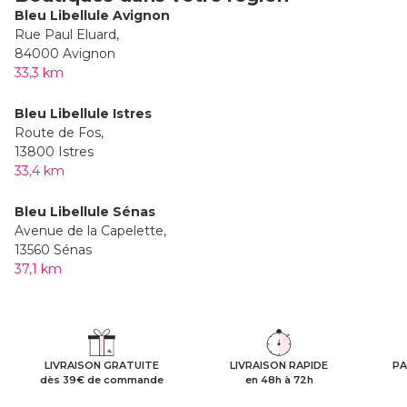
Bleu Libellule Avignon
Rue Paul Eluard,
84000 Avignon
33,3 km
Bleu Libellule Istres
Route de Fos,
13800 Istres
33,4 km
Bleu Libellule Sénas
Avenue de la Capelette,
13560 Sénas
37,1 km
LIVRAISON GRATUITE
LIVRAISON RAPIDE
PA
dès 39€ de commande
en 48h à 72h