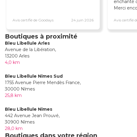
enchanté d
Merci encor
Avis certifié de Goodays
24 juin 2026
Avis certifié
Boutiques à proximité
Bleu Libellule Arles
Avenue de la Libération,
13200 Arles
4,0 km
Bleu Libellule Nîmes Sud
1755 Avenue Pierre Mendès France,
30000 Nîmes
25,8 km
Bleu Libellule Nîmes
442 Avenue Jean Prouvé,
30900 Nîmes
28,0 km
Boutiques dans votre région