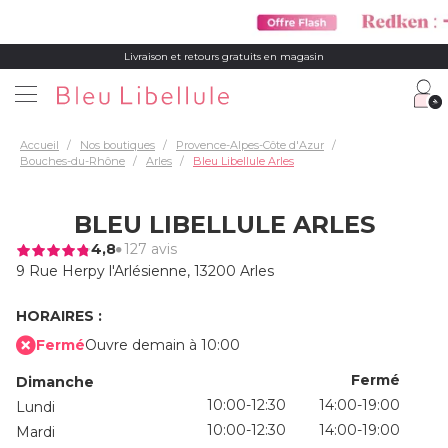
Livraison et retours gratuits en magasin
Accueil
Nos boutiques
Provence-Alpes-Côte d'Azur
Bouches-du-Rhône
Arles
Bleu Libellule Arles
BLEU LIBELLULE ARLES
4,8
127 avis
9 Rue Herpy l'Arlésienne,
13200 Arles
HORAIRES :
Fermé
Ouvre demain à 10:00
Fermé
Dimanche
10:00-12:30
14:00-19:00
Lundi
10:00-12:30
14:00-19:00
Mardi