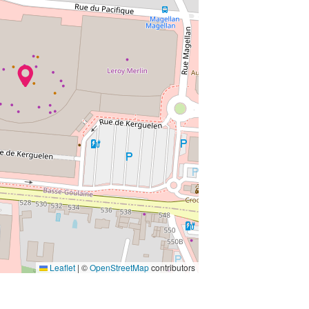
Leaflet
|
©
OpenStreetMap
contributors