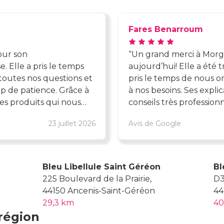
Fares Benarroum
our son
Un grand merci à Morgi
e. Elle a pris le temps
aujourd’hui! Elle a été t
toutes nos questions et
pris le temps de nous or
p de patience. Grâce à
à nos besoins. Ses explic
les produits qui nous
conseils très professionn
ueil au top, c’est un
bien accompagné. Nous r
23 juillet 2026
Avis de Google
sonne aussi investie.
recommande vivement!
Bleu Libellule Saint Géréon
Bl
225 Boulevard de la Prairie,
D3
44150 Ancenis-Saint-Géréon
44
29,3 km
40
région