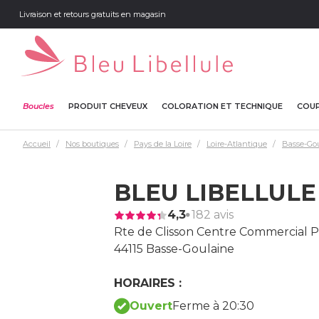
Livraison et retours gratuits en magasin
Boucles
PRODUIT CHEVEUX
COLORATION ET TECHNIQUE
COUP
Accueil
Nos boutiques
Pays de la Loire
Loire-Atlantique
Basse-Go
BLEU LIBELLULE
4,3
182 avis
Rte de Clisson Centre Commercial P
44115 Basse-Goulaine
HORAIRES :
Ouvert
Ferme à 20:30