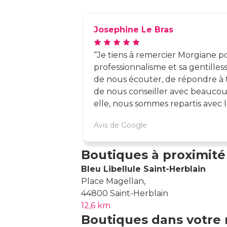
Josephine Le Bras
Je tiens à remercier Morgiane p
professionnalisme et sa gentilless
de nous écouter, de répondre à 
de nous conseiller avec beaucou
elle, nous sommes repartis avec 
convenaient parfaitement. Un acc
Avis de Google
vrai plaisir de tomber sur une per
Merci encore !
Boutiques à proximité
Bleu Libellule Saint-Herblain
Place Magellan,
44800 Saint-Herblain
12,6 km
Boutiques dans votre 