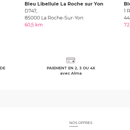
Bleu Libellule La Roche sur Yon
Bl
D747,
1 
85000 La Roche-Sur-Yon
44
60,5 km
72
IDE
PAIEMENT EN 2, 3 OU 4X
h
avec Alma
E
NOS OFFRES