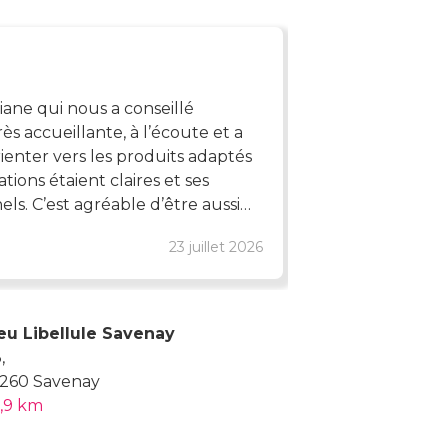
hélène
ane qui nous a conseillé
Magasin agréa
rès accueillante, à l’écoute et a
regarder ,seule,
ienter vers les produits adaptés
c'est le cas.
ations étaient claires et ses
els. C’est agréable d’être aussi
eviendrons avec plaisir. Je
23 juillet 2026
Avis de Google
eu Libellule Savenay
,
260 Savenay
,9 km