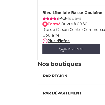
Bleu Libellule Basse Goulaine
4,3
182 avis
Fermé
Ouvre à 09:30
Rte de Clisson Centre Commercial
Goulaine
Plus d'infos
02 85 29 59 46
Nos boutiques
Bleu Libellule Saint Géréon
4,3
94 avis
PAR RÉGION
Fermé
Ouvre à 10:00
225 Boulevard de la Prairie, 441
Plus d'infos
PAR DÉPARTEMENT
02 40 83 91 29