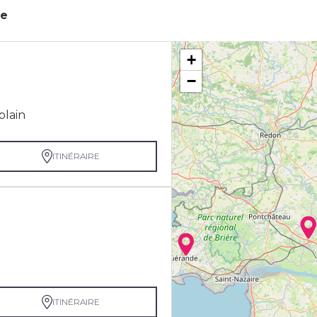
ue
+
−
blain
ITINÉRAIRE
ITINÉRAIRE