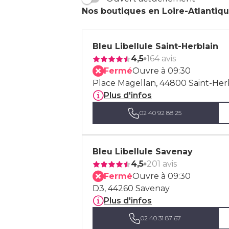
Nos boutiques en Loire-Atlantiq
Bleu Libellule Saint-Herblain
4,5
164 avis
Fermé
Ouvre à 09:30
Place Magellan, 44800 Saint-Her
Plus d'infos
02 40 92 88 25
Bleu Libellule Savenay
4,5
201 avis
Fermé
Ouvre à 09:30
D3, 44260 Savenay
Plus d'infos
02 40 31 87 67