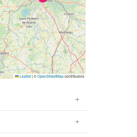
Leaflet
|
©
OpenStreetMap
contributors