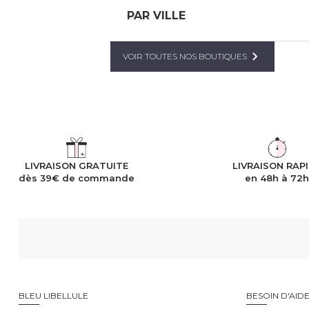
PAR VILLE
Bleu Libellule Guérande
4,6
132 avis
VOIR TOUTES NOS BOUTIQUES
Fermé
Ouvre à 09:30
1 Rue de la Briquerie, 44350 Gu
Plus d'infos
02 40 19 37 58
LIVRAISON GRATUITE
LIVRAISON RAP
dès 39€ de commande
en 48h à 72
BLEU LIBELLULE
BESOIN D'AID