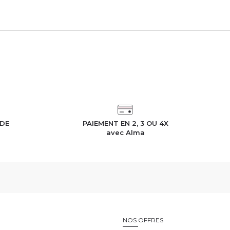
érande
ITINÉRAIRE
IDE
PAIEMENT EN 2, 3 OU 4X
h
avec Alma
E
NOS OFFRES