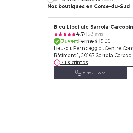
Nos boutiques en Corse-du-Sud
Bleu Libellule Sarrola-Carcopi
4,7
158 avis
Ouvert
Ferme à 19:30
Lieu-dit Pernicaggio , Centre Co
Bâtiment 1, 20167 Sarrola-Carcop
Plus d'infos
04 95 74 05 53