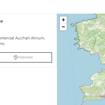
+
no
−
mmercial Auchan Atrium,
ino
ITINÉRAIRE