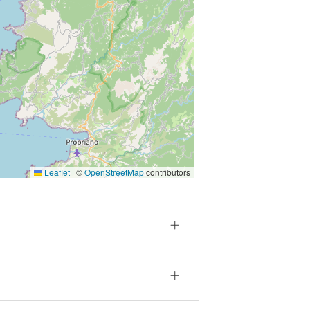
Leaflet
|
©
OpenStreetMap
contributors