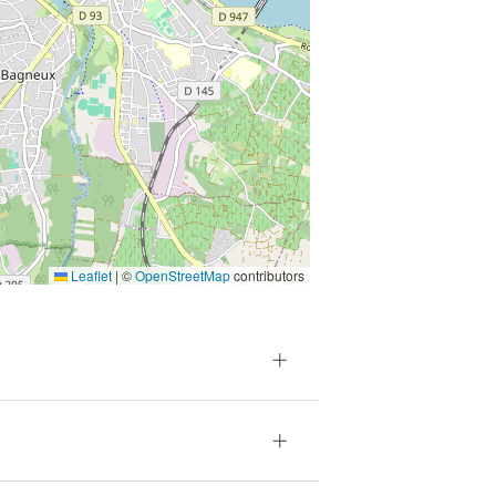
Leaflet
|
©
OpenStreetMap
contributors