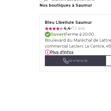
Nos boutiques à Saumur
Bleu Libellule Saumur
4,4
72 avis
Ouvert
Ferme à 20:00
Boulevard du Maréchal de Lattre
commercial Leclerc Le Centre, 
Plus d'infos
02 41 53 14 05