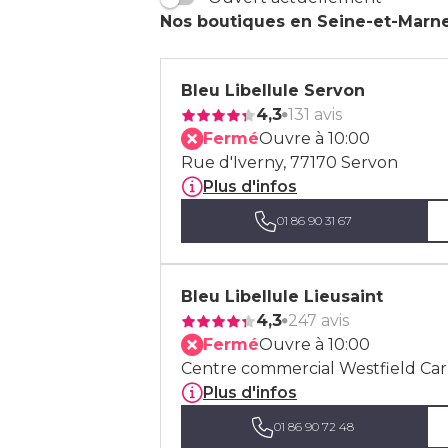
Nos boutiques en Seine-et-Marn
Bleu Libellule Servon
4,3
131 avis
Fermé
Ouvre à 10:00
Rue d'Iverny, 77170 Servon
Plus d'infos
01 86 90 31 67
Bleu Libellule Lieusaint
4,3
247 avis
Fermé
Ouvre à 10:00
Centre commercial Westfield Carr
Plus d'infos
01 86 90 72 48