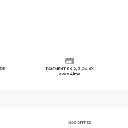
eine
ur-Seine
ITINÉRAIRE
IDE
PAIEMENT EN 2, 3 OU 4X
h
avec Alma
laye-Souilly
ITINÉRAIRE
E
NOS OFFRES