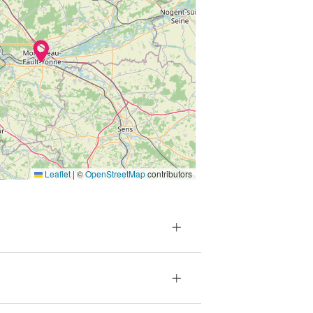
Leaflet
|
©
OpenStreetMap
contributors