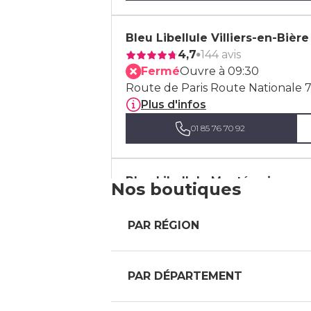
Bleu Libellule Villiers-en-Bière
4,7
144 avis
Fermé
Ouvre à 09:30
Route de Paris Route Nationale 7,
Plus d'infos
01 85 76 70 92
Bleu Libellule Montévrain
Nos boutiques
4,5
153 avis
Fermé
Ouvre à 10:00
PAR RÉGION
Rue du Clos Rose, 77144 Montévr
Plus d'infos
01 64 44 13 31
PAR DÉPARTEMENT