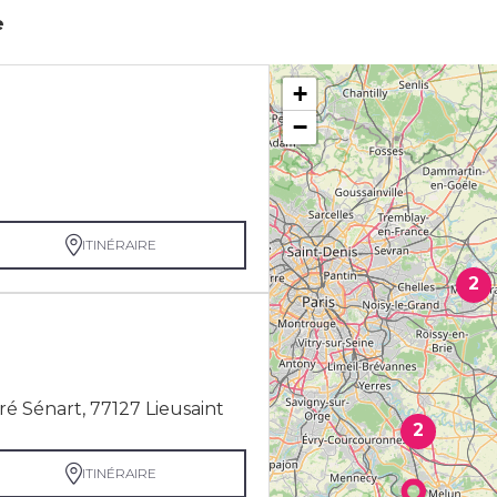
e
+
−
ITINÉRAIRE
2
é Sénart, 77127 Lieusaint
2
ITINÉRAIRE