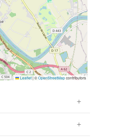
Leaflet
|
©
OpenStreetMap
contributors