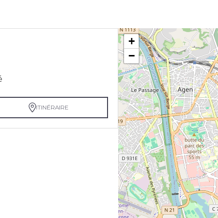
+
−
é
ITINÉRAIRE