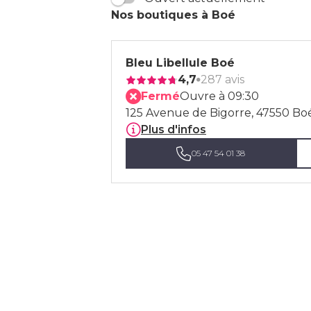
Nos boutiques à Boé
Bleu Libellule Boé
4,7
287 avis
Fermé
Ouvre à 09:30
125 Avenue de Bigorre, 47550 Bo
Plus d'infos
05 47 54 01 38